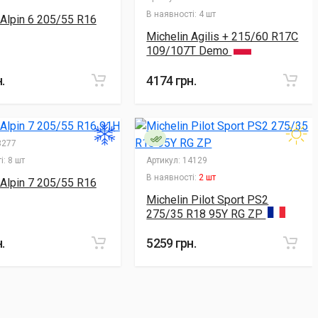
В наявності:
4 шт
 Alpin 6 205/55 R16
Michelin Agilis + 215/60 R17C
109/107T Demo
.
4174 грн.
277
і:
8 шт
Артикул:
14129
В наявності:
2 шт
 Alpin 7 205/55 R16
Michelin Pilot Sport PS2
275/35 R18 95Y RG ZP
.
5259 грн.