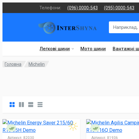
Телефони:
(096) 0000-543
(095) 0000-543
Легкові шини
Мото шини
Вантажні 
Головна
Michelin
Артикул:
82030
Артикул:
81936