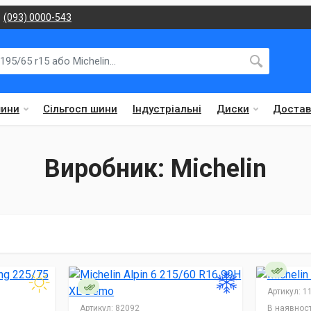
(093) 0000-543
шини
Сільгосп шини
Індустріальні
Диски
Достав
Виробник: Michelin
Артикул:
11
Артикул:
82092
В наявност