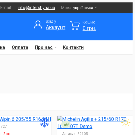
Email:
info@intershyna.ua
Мова:
українська
Вхід у
Кошик
Аккаунт
0 грн.
ка
Оплата
Про нас
Контакти
727
і:
2 шт
Артикул:
82105