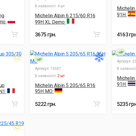
В наявності:
4 шт
Michelin
91H
ng
Michelin Alpin 6 215/60 R16
emo
99H XL Demo
3675 грн.
4163 грн
Артикул:
23
Артикул:
15507
В наявност
В наявності:
2 шт
Michelin
91H
Cup
Michelin Alpin 5 205/65 R16
95H MO
 N1
5222 грн.
5235 грн