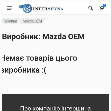
0
Головна
Mazda OEM
Виробник: Mazda OEM
Немає товарів цього
виробника :(
Про компанію Інтершина