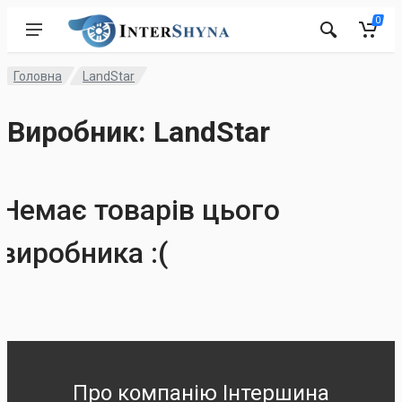
0
Головна
LandStar
Виробник: LandStar
Немає товарів цього
виробника :(
Про компанію Інтершина