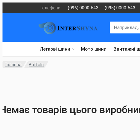
Телефони:
(096) 0000-543
(095) 0000-543
Легкові шини
Мото шини
Вантажні 
Головна
Buffalo
Немає товарів цього виробник