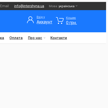
Email:
info@intershyna.ua
Мова:
українська
Вхід у
Кошик
Аккаунт
0 грн.
ка
Оплата
Про нас
Контакти