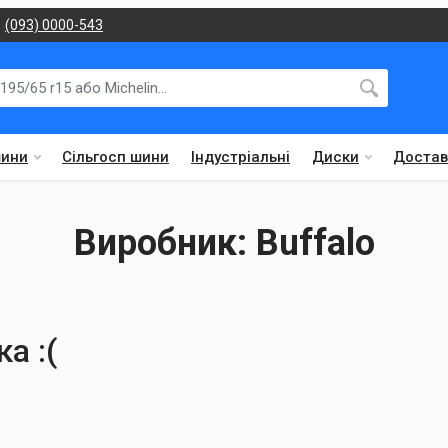
(093) 0000-543
шини
Сільгосп шини
Індустріальні
Диски
Достав
Виробник: Buffalo
а :(