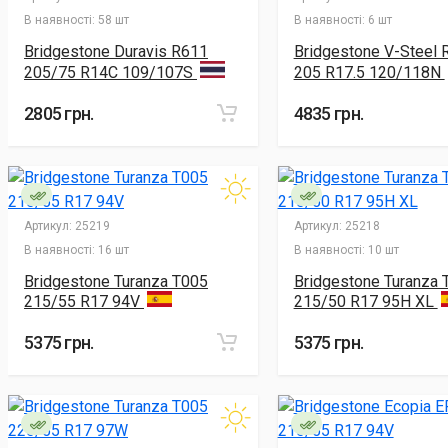
В наявності:
58 шт
В наявності:
6 шт
Bridgestone Duravis R611
Bridgestone V-Steel 
205/75 R14C 109/107S
205 R17.5 120/118N
2805 грн.
4835 грн.
Артикул:
25219
Артикул:
25218
В наявності:
16 шт
В наявності:
10 шт
Bridgestone Turanza T005
Bridgestone Turanza 
215/55 R17 94V
215/50 R17 95H XL
5375 грн.
5375 грн.