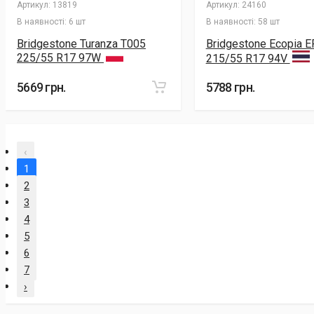
Артикул:
13819
Артикул:
24160
В наявності:
6 шт
В наявності:
58 шт
Bridgestone Turanza T005
Bridgestone Ecopia 
225/55 R17 97W
215/55 R17 94V
5669 грн.
5788 грн.
‹
1
2
3
4
5
6
7
›