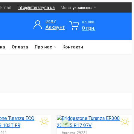
Email:
info@intershyna.ua
Мова:
українська
Вхід у
Кошик
Аккаунт
0 грн.
ка
Оплата
Про нас
Контакти
911
Артикул:
29221