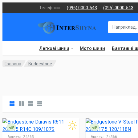
Телефони:
(096) 0000-543
(095) 0000-543
Легкові шини
Мото шини
Вантажні 
Головна
Bridgestone
Артикул:
24565
Артикул:
24566