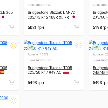
В наявності:
4 шт
В наявност
RLB 265
Bridgestone Blizzak DM-V2
Bridgest
235/60 
235/75 R15 109R XL FR
5031 грн.
5198 грн
Артикул:
16078
Артикул:
25
В наявності:
8 шт
В наявност
T005
Bridgestone Turanza T005
Bridgest
225/50 R17 94Y AO
245/45 
5493 грн.
5493 грн