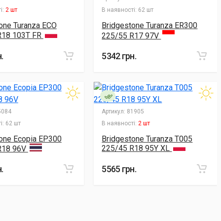
і:
2 шт
В наявності:
62 шт
one Turanza ECO
Bridgestone Turanza ER300
R18 103T FR
225/55 R17 97V
.
5342 грн.
084
Артикул:
81905
і:
62 шт
В наявності:
2 шт
one Ecopia EP300
Bridgestone Turanza T005
225/45 R18 95Y XL
R18 96V
.
5565 грн.