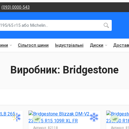
(093) 0000-543
шини
Сільгосп шини
Індустріальні
Диски
Достав
Виробник: Bridgestone
Артикул:
82118
Артикул:
81