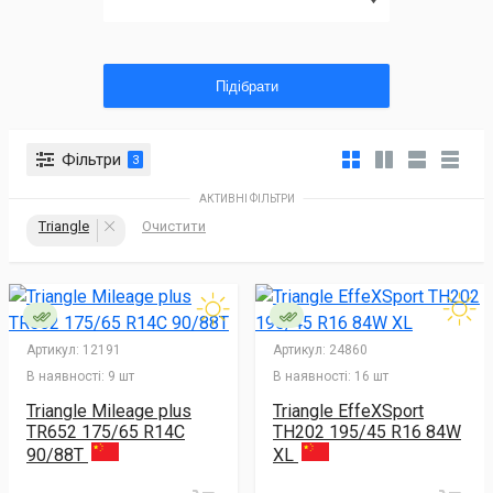
Підібрати
Фільтри
3
АКТИВНІ ФІЛЬТРИ
Triangle
Очистити
Артикул:
12191
Артикул:
24860
В наявності:
9 шт
В наявності:
16 шт
Triangle Mileage plus
Triangle EffeXSport
TR652 175/65 R14C
TH202 195/45 R16 84W
90/88T
XL