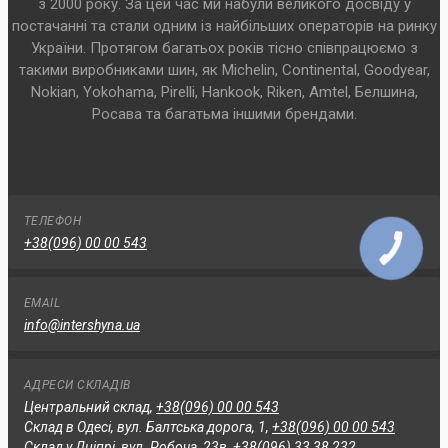
з 2000 року. За цей час ми набули великого досвіду у
постачанні та стали одним із найбільших операторів на ринку
України. Протягом багатьох років тісно співпрацюємо з
такими виробниками шин, як Michelin, Continental, Goodyear,
Nokian, Yokohama, Pirelli, Hankook, Riken, Amtel, Белшина,
Росава та багатьма іншими брендами.
ТЕЛЕФОН
+38(096) 00 00 543
КНОПКА
СВЯЗИ
EMAIL
info@intershyna.ua
АДРЕСИ СКЛАДІВ
Центральний склад,
+38(096) 00 00 543
Склад в Одесі, вул. Балтська дорога, 1,
+38(096) 00 00 543
Склад у Дніпрі, вул. Робоча, 23в,
+38(096) 33 38 232