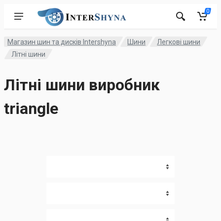
0
Магазин шин та дисків Intershyna
Шини
Легкові шини
Літні шини
Літні шини виробник
triangle