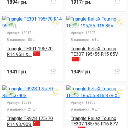
1894 грн.
1917 грн.
Артикул:
13217
Артикул:
13397
В наявності:
58 шт
В наявності:
64 шт
Triangle TE301 195/70
Triangle ReliaX Touring
TE307 195/55 R15 85V
R14 95H XL
1941 грн.
1949 грн.
Артикул:
15588
Артикул:
18305
В наявності:
21 шт
В наявності:
8 шт
Triangle TR928 175/70
Triangle ReliaX Touring
TE307 185/55 R16 87V
R14 93/90S