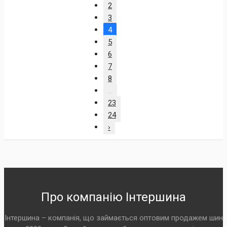
2
3
4
5
6
7
8
...
23
24
›
Про компанію Інтершина
Інтершина – компанія, що займається оптовим продажем шин